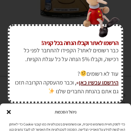
₪
1,360.00
–
₪
115.00
הרשמו לאתר וקבלו הנחה בכל קניה!
כבר רשומים לאתר? הקפידו להתחבר לפני כל
רכישה, וקבלו 5% הנחה על כל עגלת הקניות.
עוד לא רשומים
?
הירשמו עכשיו כאן
»
,
וכבר מהעסקה הקרובה תזכו
גם אתם בהנחת החברים שלנו
הרכישה באתר באמצעות כרטיס אשראי מאובטחת במפתח הצפנה EV SSL
והעומד בתקן אבטחה PCI DSS Level-1
ניהול הסכמות
לתקנון האתר
»
כדי לספק חוויית משתמש מיטבית, אנו משתמשים בטכנולוגיות כמו קובצי Cookie כדי לאחסן
ו/או לגשת למידע על מאפייני הגלישה. הסכמה לטכנולוגיות אלו תאפשר לנו לעבד נתונים כגון