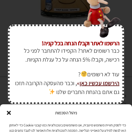
₪
1,360.00
–
₪
115.00
הרשמו לאתר וקבלו הנחה בכל קניה!
כבר רשומים לאתר? הקפידו להתחבר לפני כל
רכישה, וקבלו 5% הנחה על כל עגלת הקניות.
עוד לא רשומים
?
הירשמו עכשיו כאן
»
,
וכבר מהעסקה הקרובה תזכו
גם אתם בהנחת החברים שלנו
הרכישה באתר באמצעות כרטיס אשראי מאובטחת במפתח הצפנה EV SSL
והעומד בתקן אבטחה PCI DSS Level-1
ניהול הסכמות
לתקנון האתר
»
כדי לספק חוויית משתמש מיטבית, אנו משתמשים בטכנולוגיות כמו קובצי Cookie כדי לאחסן
ו/או לגשת למידע על מאפייני הגלישה. הסכמה לטכנולוגיות אלו תאפשר לנו לעבד נתונים כגון