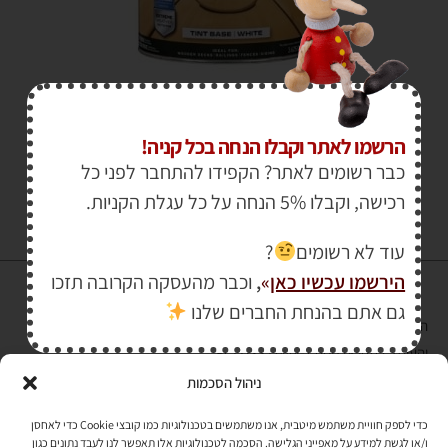
₪
1,360.00
–
₪
115.00
הרשמו לאתר וקבלו הנחה בכל קניה!
כבר רשומים לאתר? הקפידו להתחבר לפני כל
רכישה, וקבלו 5% הנחה על כל עגלת הקניות.
עוד לא רשומים
?
הירשמו עכשיו כאן
»
,
וכבר מהעסקה הקרובה תזכו
גם אתם בהנחת החברים שלנו
הרכישה באתר באמצעות כרטיס אשראי מאובטחת במפתח הצפנה EV SSL
והעומד בתקן אבטחה PCI DSS Level-1
ניהול הסכמות
לתקנון האתר
»
כדי לספק חוויית משתמש מיטבית, אנו משתמשים בטכנולוגיות כמו קובצי Cookie כדי לאחסן
ו/או לגשת למידע על מאפייני הגלישה. הסכמה לטכנולוגיות אלו תאפשר לנו לעבד נתונים כגון