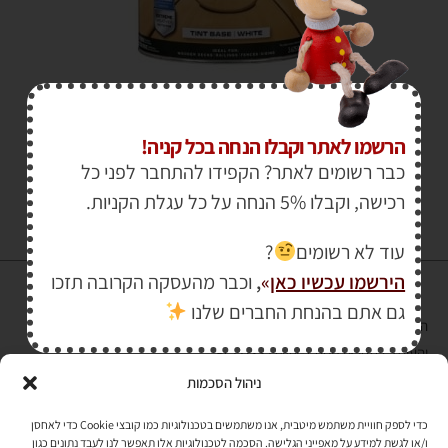
₪
1,360.00
–
₪
115.00
הרשמו לאתר וקבלו הנחה בכל קניה!
כבר רשומים לאתר? הקפידו להתחבר לפני כל
רכישה, וקבלו 5% הנחה על כל עגלת הקניות.
עוד לא רשומים
?
הירשמו עכשיו כאן
»
,
וכבר מהעסקה הקרובה תזכו
גם אתם בהנחת החברים שלנו
הרכישה באתר באמצעות כרטיס אשראי מאובטחת במפתח הצפנה EV SSL
והעומד בתקן אבטחה PCI DSS Level-1
ניהול הסכמות
לתקנון האתר
»
כדי לספק חוויית משתמש מיטבית, אנו משתמשים בטכנולוגיות כמו קובצי Cookie כדי לאחסן
ו/או לגשת למידע על מאפייני הגלישה. הסכמה לטכנולוגיות אלו תאפשר לנו לעבד נתונים כגון