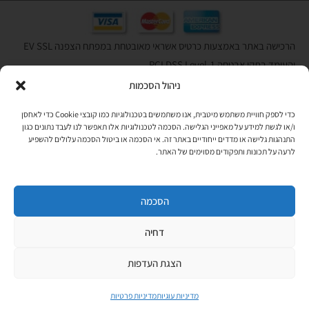
הרכישה באתר באמצעות כרטיס אשראי מאובטחת במפתח הצפנה EV SSL
והעומד בתקן אבטחה PCI DSS Level-1
ניהול הסכמות
לתקנון האתר
»
כדי לספק חוויית משתמש מיטבית, אנו משתמשים בטכנולוגיות כמו קובצי Cookie כדי לאחסן
ו/או לגשת למידע על מאפייני הגלישה. הסכמה לטכנולוגיות אלו תאפשר לנו לעבד נתונים כגון
התנהגות גלישה או מדדים ייחודיים באתר זה. אי הסכמה או ביטול הסכמה עלולים להשפיע
תהיו בקשר
לרעה על תכונות ותפקודים מסוימים של האתר.
רוצים לקבל מידי פעם מידע? מקסימום פעם בחודש. בלי פרסומות ובלי
להטריד. רק טיפים לשימושכם, מידע על דברים חדשים בחנות, מבצעים
וכדומה. מוזמנים להקליד את כתובת המייל שלכם:
הסכמה
דחיה
Copyright © All rights Reserved
JEPPETO 2020
הצגת העדפות
PushUp | Digital Marketing
מדיניות עוגיות
מדיניות פרטיות
לחנות »