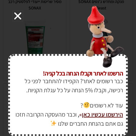
מנקה ומחדש ג'נטים SONAX
מסיר שריטות ייעודי לפלסטיק רכב
SONAX
Beast
הרשמו לאתר וקבלו הנחה בכל קניה!
₪
58.00
כבר רשומים לאתר? הקפידו להתחבר לפני כל
רכישה, וקבלו 5% הנחה על כל עגלת הקניות.
משחה מקצועית ללא מים לניקוי
סט לתיקון שמשת הרכב – J-B
ידיים Fast Orange original
Weld
עוד לא רשומים
?
הירשמו עכשיו כאן
»
,
וכבר מהעסקה הקרובה תזכו
גם אתם בהנחת החברים שלנו
מבצע!