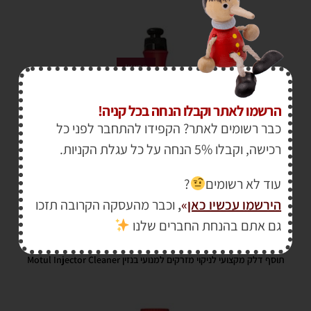
מבצע!
הרשמו לאתר וקבלו הנחה בכל קניה!
כבר רשומים לאתר? הקפידו להתחבר לפני כל
רכישה, וקבלו 5% הנחה על כל עגלת הקניות.
עוד לא רשומים
?
הירשמו עכשיו כאן
»
,
וכבר מהעסקה הקרובה תזכו
₪
34.00
גם אתם בהנחת החברים שלנו
₪
45.00
תוסף דלק מקצועי לניקוי מזרקים למנועי בנזין Motul Injector Cleaner